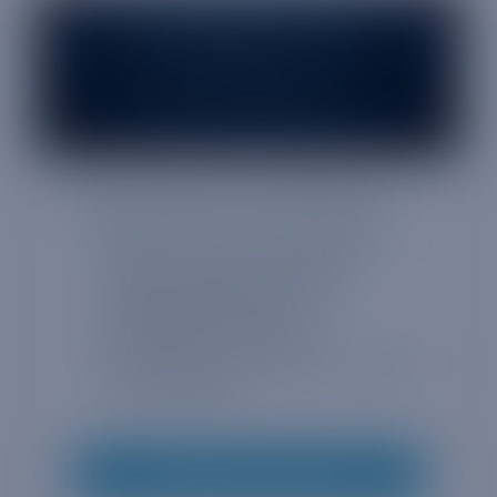
Truphone pour les télécoms
Déployez le pouvoir de l'eSIM pour le
client et de machine à machine
Accès à la plateforme Serveur
Entitlements de Truphone
Une vitesse, une flexibilité et une qualité
produit inégalées
Demandez à un expert