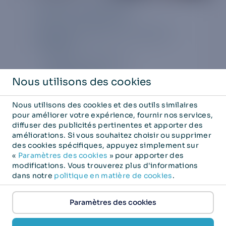
Clients individuels
Des forfaits simples pour vos appareils
intelligents.
eSIM pour smartphone
eSIM pour iPad
Nous utilisons des cookies
eSIM pour Apple Watch
Nous utilisons des cookies et des outils similaires
pour améliorer votre expérience, fournir nos services,
diffuser des publicités pertinentes et apporter des
Parlez-nous
améliorations. Si vous souhaitez choisir ou supprimer
des cookies spécifiques, appuyez simplement sur
«
Paramètres des cookies
» pour apporter des
modifications. Vous trouverez plus d'informations
dans notre
politique en matière de cookies
.
Paramètres des cookies