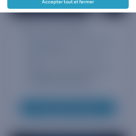
Accepter tout et fermer
eSIM et IoT mondiaux
Connectez n'importe quel appareil dans
plus de 190 pays
Une connectivité instantanée grâce à
l'eSIM
Utilisez notre approvisionnement SIM à
distance pour vous connecter
immédiatement par les ondes
Demandez à un expert